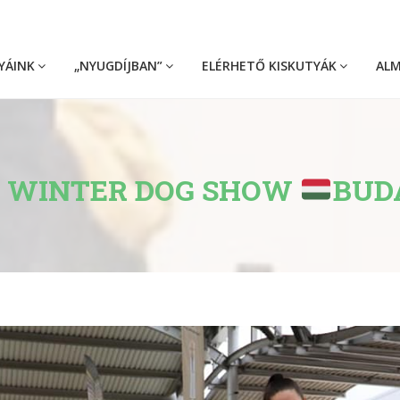
YÁINK
„NYUGDÍJBAN”
ELÉRHETŐ KISKUTYÁK
AL
 WINTER DOG SHOW
BUD