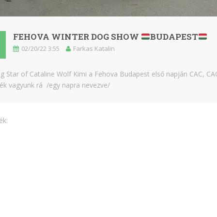
FEHOVA WINTER DOG SHOW
BUDAPEST
02/20/22 3:55
Farkas Katalin
ng Star of Cataline Wolf Kimi a Fehova Budapest első napján CAC, CA
ék vagyunk rá /egy napra nevezve/
ék: