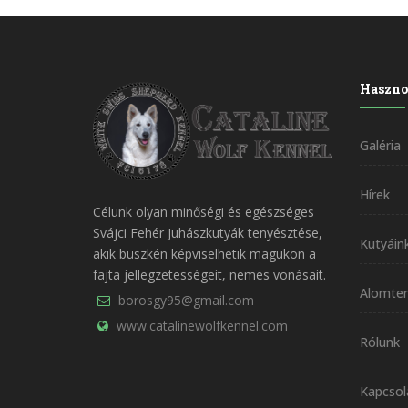
Haszno
Galéria
Hírek
Célunk olyan minőségi és egészséges
Svájci Fehér Juhászkutyák tenyésztése,
Kutyáin
akik büszkén képviselhetik magukon a
fajta jellegzetességeit, nemes vonásait.
Alomter
borosgy95@gmail.com
www.catalinewolfkennel.com
Rólunk
Kapcsol