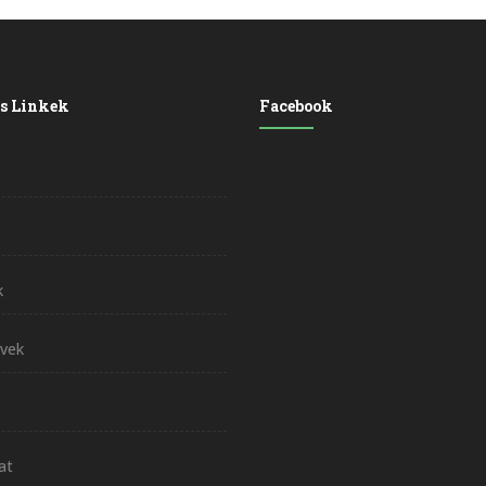
s Linkek
Facebook
k
vek
at