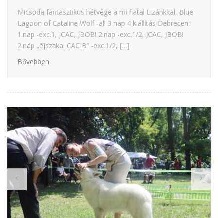
Micsoda fantasztikus hétvége a mi fiatal Lizánkkal, Blue
Lagoon of Cataline Wolf -al! 3 nap 4 kiállítás Debrecen:
1.nap -exc.1, JCAC, JBOB! 2.nap -exc.1/2, JCAC, JBOB!
2.nap „éjszakai CACIB” -exc.1/2, […]
Bővebben