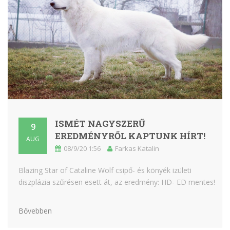
ISMÉT NAGYSZERŰ
9
EREDMÉNYRŐL KAPTUNK HÍRT!
AUG
08/9/20 1:56
Farkas Katalin
Blazing Star of Cataline Wolf csipő- és könyék izületi
diszplázia szűrésen esett át, az eredmény: HD- ED mentes!
Bővebben