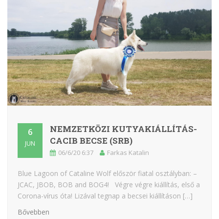
NEMZETKÖZI KUTYAKIÁLLÍTÁS-
6
CACIB BECSE (SRB)
JUN
06/6/20 6:37
Farkas Katalin
Blue Lagoon of Cataline Wolf először fiatal osztályban: –
JCAC, JBOB, BOB and BOG4! Végre végre kiállítás, első a
Corona-vírus óta! Lizával tegnap a becsei kiállításon […]
Bővebben