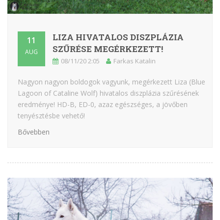
LIZA HIVATALOS DISZPLÁZIA
11
SZŰRÉSE MEGÉRKEZETT!
AUG
08/11/20 2:05
Farkas Katalin
Nagyon nagyon boldogok vagyunk, megérkezett Liza (Blue
Lagoon of Cataline Wolf) hivatalos diszplázia szűrésének
eredménye! HD-B, ED-0, azaz egészséges, a jövőben
tenyésztésbe vehető!
Bővebben