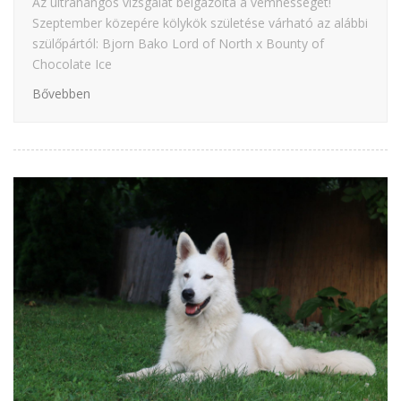
Az ultrahangos vizsgálat beigazolta a vemhességet!
Szeptember közepére kölykök születése várható az alábbi
szülőpártól: Bjorn Bako Lord of North x Bounty of
Chocolate Ice
Bővebben