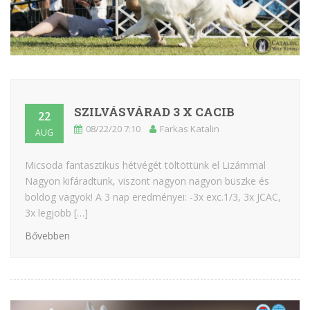
SZILVÁSVÁRAD 3 X CACIB
22
08/22/20 7:10
Farkas Katalin
AUG
Micsoda fantasztikus hétvégét töltöttünk el Lizámmal
Nagyon kifáradtunk, viszont nagyon nagyon büszke és
boldog vagyok! A 3 nap eredményei: -3x exc.1/3, 3x JCAC,
3x legjobb […]
Bővebben