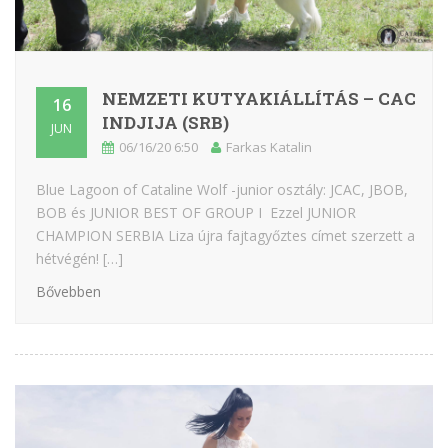
NEMZETI KUTYAKIÁLLÍTÁS – CAC
16
INDJIJA (SRB)
JUN
06/16/20 6:50
Farkas Katalin
Blue Lagoon of Cataline Wolf -junior osztály: JCAC, JBOB,
BOB és JUNIOR BEST OF GROUP I Ezzel JUNIOR
CHAMPION SERBIA Liza újra fajtagyőztes címet szerzett a
hétvégén! […]
Bővebben