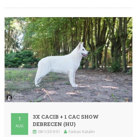
3X CACIB + 1 CAC SHOW
1
DEBRECEN (HU)
AUG
08/1/20 9:01
Farkas Katalin