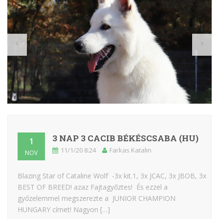
3 NAP 3 CACIB BÉKÉSCSABA (HU)
1
11/1/20 8:24
Farkas Katalin
NOV
Blazing Star of Cataline Wolf -3x kit.1, 3x JCAC, 3x JBOB, 3x
BEST OF BREED! azaz Fajtagyőztes! És ezzel a
győzelemmel megszerezte a JUNIOR CHAMPION
HUNGARY címet! Nagyon […]