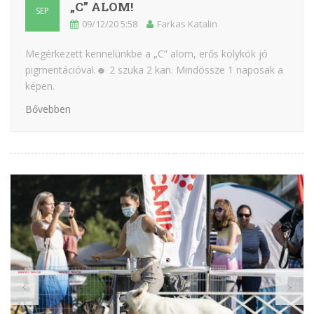
„C” ALOM!
SEP
09/12/20 5:58
Farkas Katalin
Megérkezett kennelünkbe a „C” alom, erős kölykök jó
pigmentációval.☻ 2 szuka 2 kan. Mindössze 1 naposak a
képen.
Bővebben