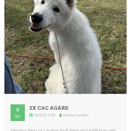
2X CAC AGÁRD
6
09/6/25 9:05
Farkas Katalin
SEP
Mistress Miyu of Cataline Wolf élete első kiállításán vett