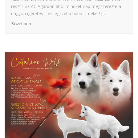
részt 2x CAC Agárdon ahol mindkét nap megszerezte a
nagyon ígéretes I. és legszebb baba címeket! […]
Bővebben