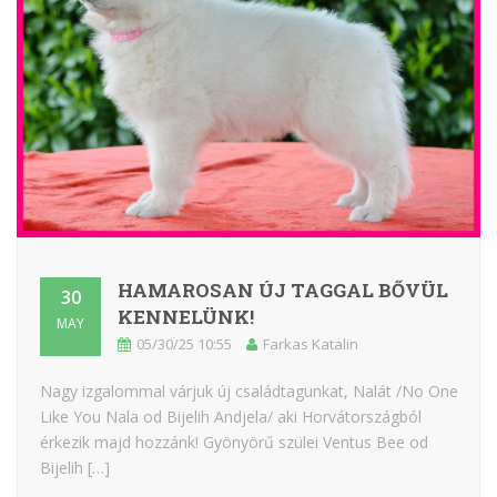
HAMAROSAN ÚJ TAGGAL BŐVÜL
30
KENNELÜNK!
MAY
05/30/25 10:55
Farkas Katalin
Nagy izgalommal várjuk új családtagunkat, Nalát /No One
Like You Nala od Bijelih Andjela/ aki Horvátországból
érkezik majd hozzánk! Gyönyörű szülei Ventus Bee od
Bijelih […]