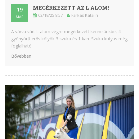
MEGÉRKEZETT AZ L ALOM!
19
03/19/25 8:57
Farkas Katalin
MAR
A várva várt L alom végre megérkezett kennelünkbe, 4
gyönyörű erős kölyök 3 szuka és 1 kan. Szuka kutyus még
foglalható!
Bővebben