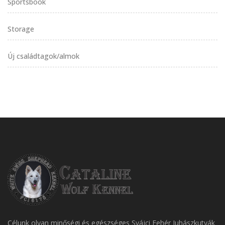
Sportsbook
Storage
Új családtagok/almok
Célunk olyan minőségi és egészséges Svájci Fehér Juhászkutyák