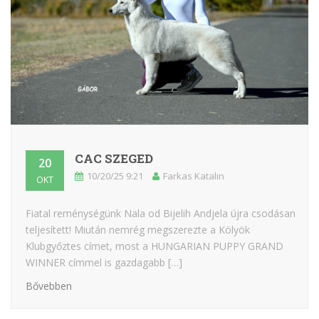
CAC SZEGED
20
10/20/25 9:21
Farkas Katalin
OKT
Fiatal reménységünk Nala od Bijelih Andjela újra csodásan
teljesített! Miután nemrég megszerezte a Kölyök
Klubgyőztes címet, most a HUNGARIAN PUPPY GRAND
WINNER címmel is gazdagabb […]
Bővebben