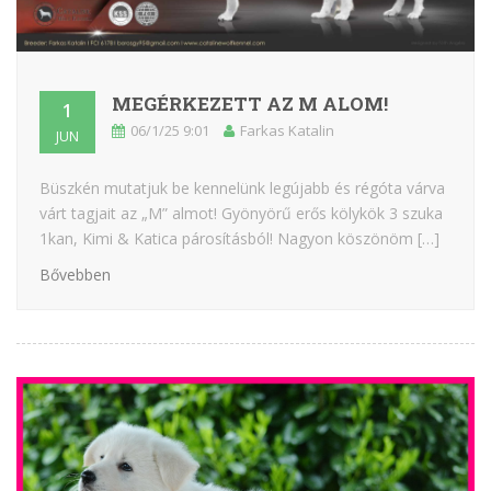
MEGÉRKEZETT AZ M ALOM!
1
06/1/25 9:01
Farkas Katalin
JUN
Büszkén mutatjuk be kennelünk legújabb és régóta várva
várt tagjait az „M” almot! Gyönyörű erős kölykök 3 szuka
1kan, Kimi & Katica párosításból! Nagyon köszönöm […]
Bővebben