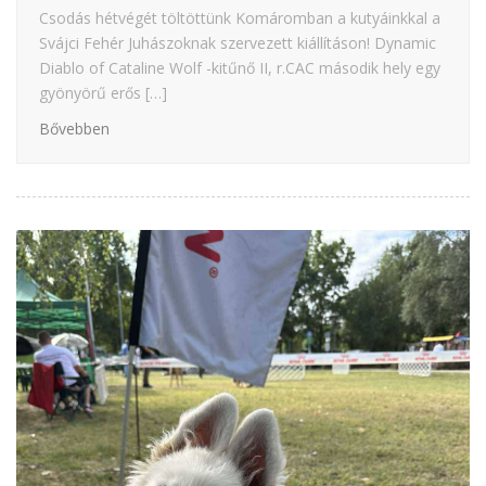
Csodás hétvégét töltöttünk Komáromban a kutyáinkkal a
Svájci Fehér Juhászoknak szervezett kiállításon! Dynamic
Diablo of Cataline Wolf -kitűnő II, r.CAC második hely egy
gyönyörű erős […]
Bővebben