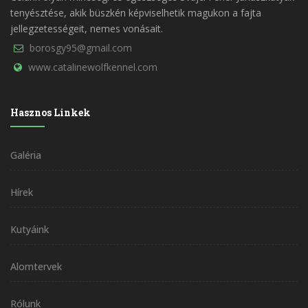
tenyésztése, akik büszkén képviselhetik magukon a fajta
jellegzetességeit, nemes vonásait.
borosgy95@gmail.com
www.catalinewolfkennel.com
Hasznos Linkek
Galéria
Hírek
Kutyáink
Alomtervek
Rólunk