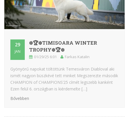
❄️🏆❄️TIMISOARA WINTER
29
TROPHY❄️🏆❄️
JAN
01/29/25 6:01
Farkas Katalin
Gyönyörű napokat töltöttünk Temesváron Diabloval aki
ismét nagyon büszkévé tett minket Megszerezte második
CHAMPION of CHAMPIONS’25 címét legszebb kanként
Ezen felül 6. országban is kiérdemelte […]
Bővebben