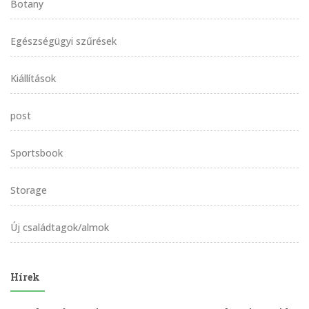
Botany
Egészségügyi szűrések
Kiállítások
post
Sportsbook
Storage
Új családtagok/almok
Hírek