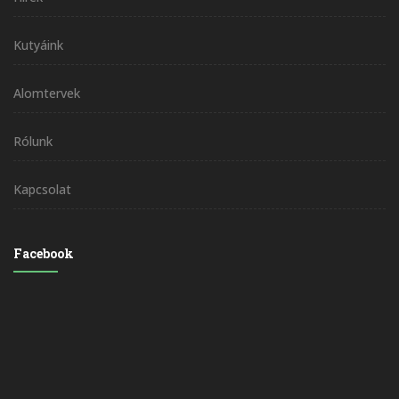
Kutyáink
Alomtervek
Rólunk
Kapcsolat
Facebook