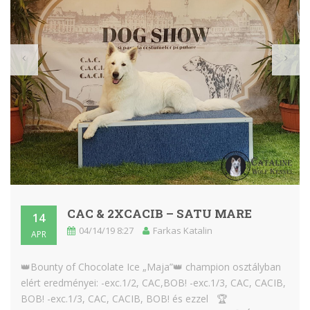
CAC & 2XCACIB – SATU MARE
14
04/14/19 8:27
Farkas Katalin
APR
👑Bounty of Chocolate Ice „Maja”👑 champion osztályban
elért eredményei: -exc.1/2, CAC,BOB! -exc.1/3, CAC, CACIB,
BOB! -exc.1/3, CAC, CACIB, BOB! és ezzel 🏆