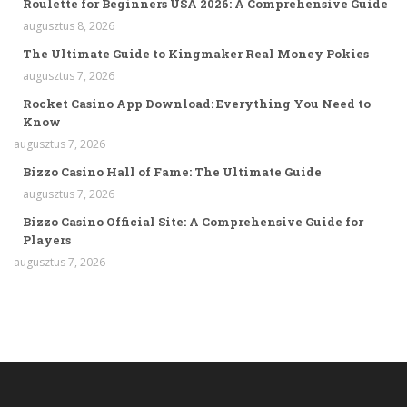
Roulette for Beginners USA 2026: A Comprehensive Guide
augusztus 8, 2026
The Ultimate Guide to Kingmaker Real Money Pokies
augusztus 7, 2026
Rocket Casino App Download: Everything You Need to
Know
augusztus 7, 2026
Bizzo Casino Hall of Fame: The Ultimate Guide
augusztus 7, 2026
Bizzo Casino Official Site: A Comprehensive Guide for
Players
augusztus 7, 2026