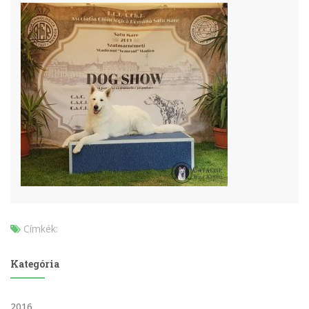
Címkék:
Kategória
2016