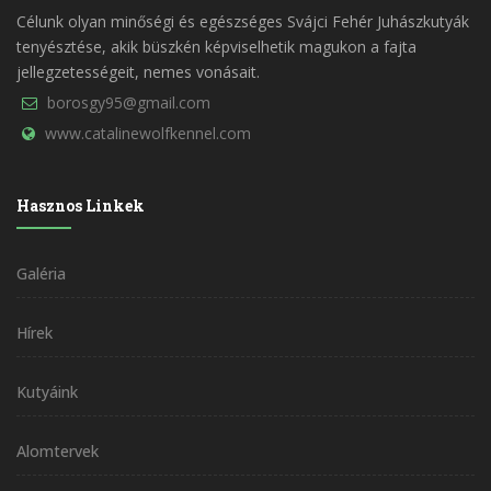
Célunk olyan minőségi és egészséges Svájci Fehér Juhászkutyák
tenyésztése, akik büszkén képviselhetik magukon a fajta
jellegzetességeit, nemes vonásait.
borosgy95@gmail.com
www.catalinewolfkennel.com
Hasznos Linkek
Galéria
Hírek
Kutyáink
Alomtervek