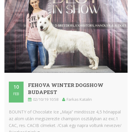
FEHOVA WINTER DOGSHOW
10
BUDAPEST
FEB
02/10/19 10:58
Farkas Katalin
BOUNTY of Chocolate Ice „Maja” mindössze 4,5 hónappal
az alom után megszerezte champion osztályban az exc.1
CAC, res. CACIB címeket. /Csak egy napra voltunk nevezve/