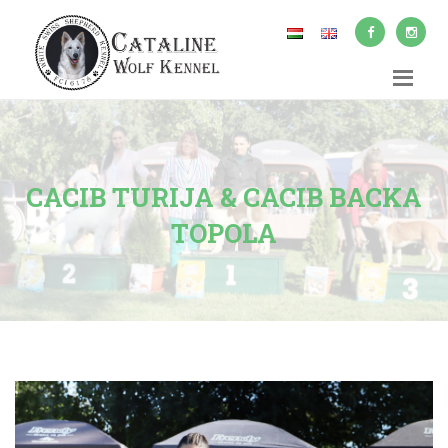
CACIB TURIJA & CACIB BACKA
TOPOLA