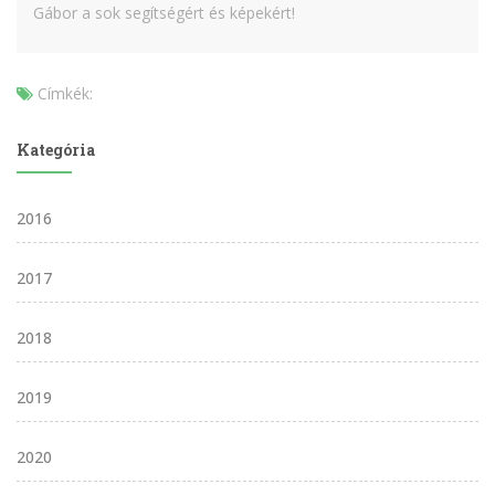
Gábor a sok segítségért és képekért!
Címkék:
Kategória
2016
2017
2018
2019
2020