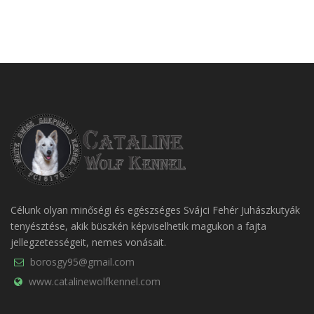
Célunk olyan minőségi és egészséges Svájci Fehér Juhászkutyák
tenyésztése, akik büszkén képviselhetik magukon a fajta
jellegzetességeit, nemes vonásait.
borosgy95@gmail.com
www.catalinewolfkennel.com