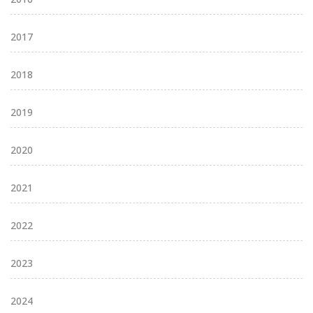
2017
2018
2019
2020
2021
2022
2023
2024