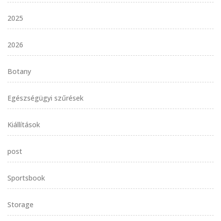
2025
2026
Botany
Egészségügyi szűrések
Kiállítások
post
Sportsbook
Storage