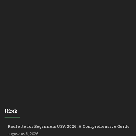
Hírek
Roulette for Beginners USA 2026: A Comprehensive Guide
augusztus 8, 2026