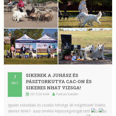
SIKEREK A JUHÁSZ ÉS
7
PÁSZTORKUTYA CAC-ON ÉS
MAY
SIKERES NHAT VIZSGA!
05/7/26 6:44
Farkas Katalin
Igazán sokoldalú és csodás hétvége áll mögöttünk! Diablo
sikeres NHAT- azaz terelési képességvizsgát tett!