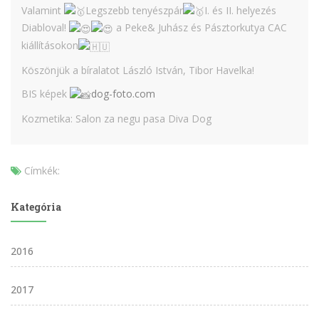
Valamint
Legszebb tenyészpár
I. és II. helyezés
Diabloval!
a Peke& Juhász és Pásztorkutya CAC
kiállításokon
Köszönjük a bíralatot László István, Tibor Havelka!
BIS képek
dog-foto.com
Kozmetika: Salon za negu pasa Diva Dog
Címkék:
Kategória
2016
2017