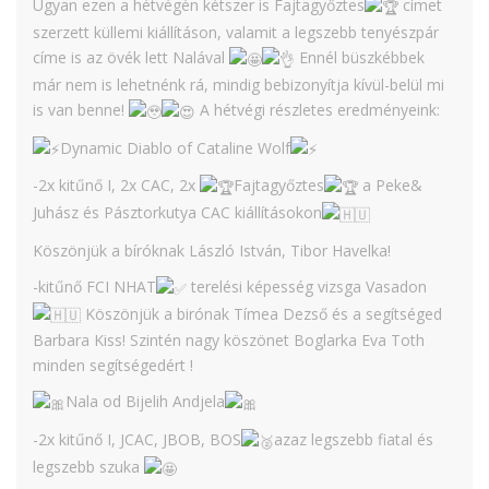
Ugyan ezen a hétvégén kétszer is Fajtagyőztes
címet
szerzett küllemi kiállításon, valamit a legszebb tenyészpár
címe is az övék lett Nalával
Ennél büszkébbek
már nem is lehetnénk rá, mindig bebizonyítja kívül-belül mi
is van benne!
A hétvégi részletes eredményeink:
Dynamic Diablo of Cataline Wolf
-2x kitűnő I, 2x CAC, 2x
Fajtagyőztes
a Peke&
Juhász és Pásztorkutya CAC kiállításokon
Köszönjük a bíróknak László István, Tibor Havelka!
-kitűnő FCI NHAT
terelési képesség vizsga Vasadon
Köszönjük a birónak Tímea Dezső és a segítséged
Barbara Kiss! Szintén nagy köszönet Boglarka Eva Toth
minden segítségedért !
Nala od Bijelih Andjela
-2x kitűnő I, JCAC, JBOB, BOS
azaz legszebb fiatal és
legszebb szuka