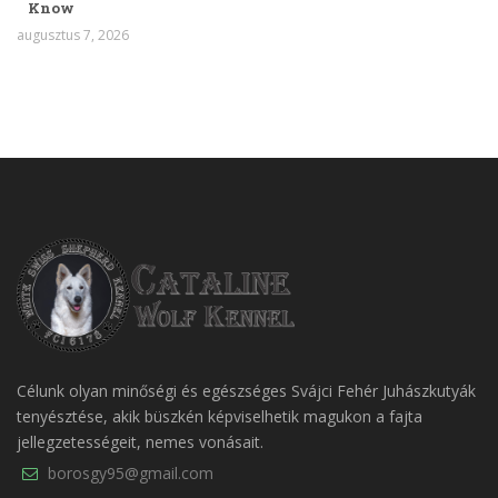
Know
augusztus 7, 2026
Célunk olyan minőségi és egészséges Svájci Fehér Juhászkutyák
tenyésztése, akik büszkén képviselhetik magukon a fajta
jellegzetességeit, nemes vonásait.
borosgy95@gmail.com