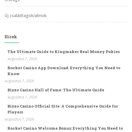
Új családtagok/almok
Hírek
The Ultimate Guide to Kingmaker Real Money Pokies
augusztus 7, 2026
Rocket Casino App Download: Everything You Need to
Know
augusztus 7, 2026
Bizzo Casino Hall of Fame: The Ultimate Guide
augusztus 7, 2026
Bizzo Casino Official Site: A Comprehensive Guide for
Players
augusztus 7, 2026
Rocket Casino Welcome Bonus: Everything You Need to