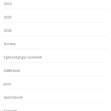
2024
2025
2026
Botany
Egészségügyi szűrések
Kiállítások
post
Sportsbook
Storage