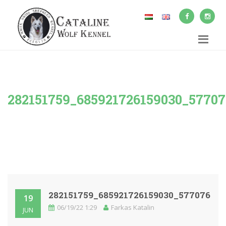
282151759_685921726159030_5770
282151759_685921726159030_57707650
19
06/19/22 1:29
Farkas Katalin
JUN