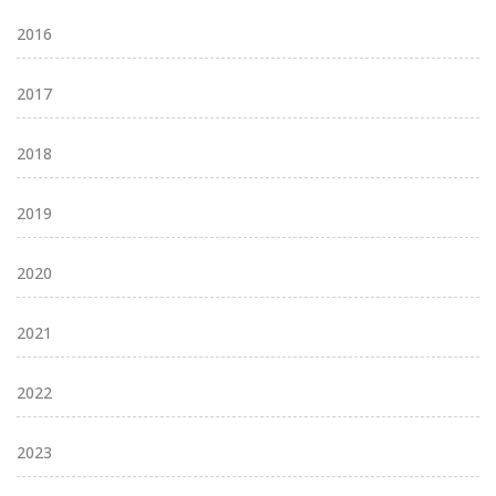
2016
2017
2018
2019
2020
2021
2022
2023