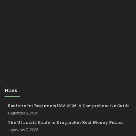
Hírek
Roulette for Beginners USA 2026: A Comprehensive Guide
augusztus 8, 2026
The Ultimate Guide to Kingmaker Real Money Pokies
augusztus 7, 2026