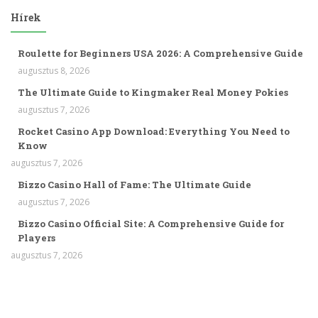
Hírek
Roulette for Beginners USA 2026: A Comprehensive Guide
augusztus 8, 2026
The Ultimate Guide to Kingmaker Real Money Pokies
augusztus 7, 2026
Rocket Casino App Download: Everything You Need to
Know
augusztus 7, 2026
Bizzo Casino Hall of Fame: The Ultimate Guide
augusztus 7, 2026
Bizzo Casino Official Site: A Comprehensive Guide for
Players
augusztus 7, 2026