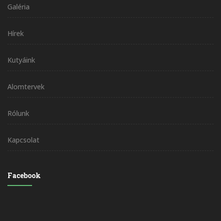
Galéria
Hírek
Kutyáink
Alomtervek
Rólunk
Kapcsolat
Facebook