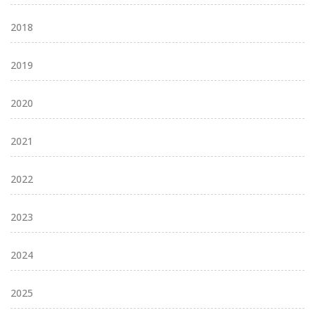
2018
2019
2020
2021
2022
2023
2024
2025