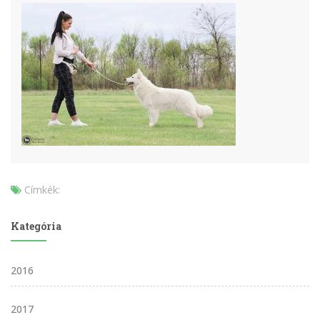
Címkék:
Kategória
2016
2017