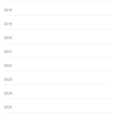
2018
2019
2020
2021
2022
2023
2024
2025