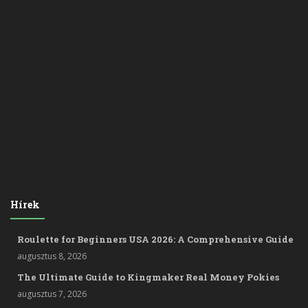
Hírek
Roulette for Beginners USA 2026: A Comprehensive Guide
augusztus 8, 2026
The Ultimate Guide to Kingmaker Real Money Pokies
augusztus 7, 2026