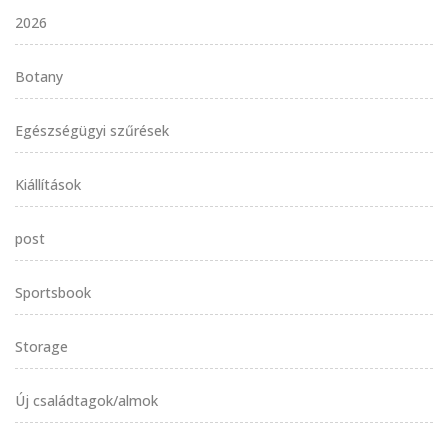
2026
Botany
Egészségügyi szűrések
Kiállítások
post
Sportsbook
Storage
Új családtagok/almok