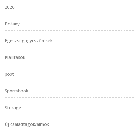
2026
Botany
Egészségügyi szűrések
Kiállítások
post
Sportsbook
Storage
Új családtagok/almok