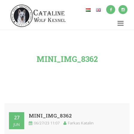
MINI_IMG_8362
MINI_IMG_8362
27
06/27/23 11:07
Farkas Katalin
JUN