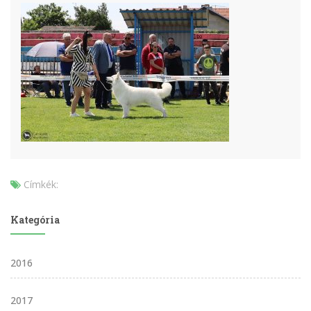
Címkék:
Kategória
2016
2017