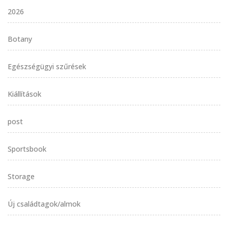
2026
Botany
Egészségügyi szűrések
Kiállítások
post
Sportsbook
Storage
Új családtagok/almok