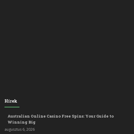
Hírek
Australian Online Casino Free Spins: Your Guide to
Winning Big
augusztus 6, 2026