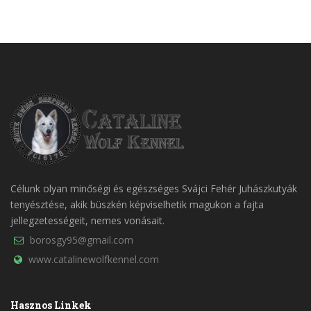
Célunk olyan minőségi és egészséges Svájci Fehér Juhászkutyák
tenyésztése, akik büszkén képviselhetik magukon a fajta
jellegzetességeit, nemes vonásait.
borosgy95@gmail.com
www.catalinewolfkennel.com
Hasznos Linkek