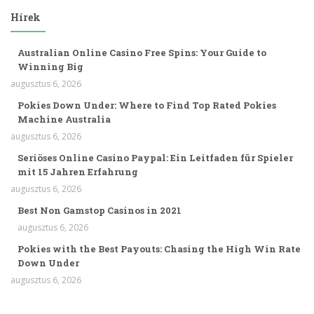
Hírek
Australian Online Casino Free Spins: Your Guide to
Winning Big
augusztus 6, 2026
Pokies Down Under: Where to Find Top Rated Pokies
Machine Australia
augusztus 6, 2026
Seriöses Online Casino Paypal: Ein Leitfaden für Spieler
mit 15 Jahren Erfahrung
augusztus 6, 2026
Best Non Gamstop Casinos in 2021
augusztus 6, 2026
Pokies with the Best Payouts: Chasing the High Win Rate
Down Under
augusztus 6, 2026