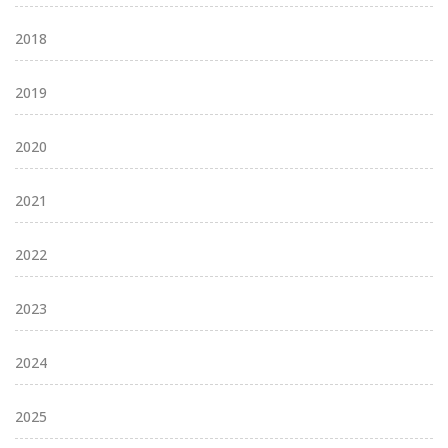
2018
2019
2020
2021
2022
2023
2024
2025