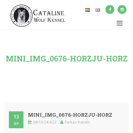
MINI_IMG_0676-HORZJU-HORZ
MINI_IMG_0676-HORZJU-HORZ
13
09/13/24 4:22
Farkas Katalin
SEP