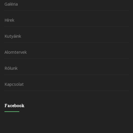
Galéria
Hírek
Kutyáink
Alomtervek
Rólunk
Kapcsolat
Facebook