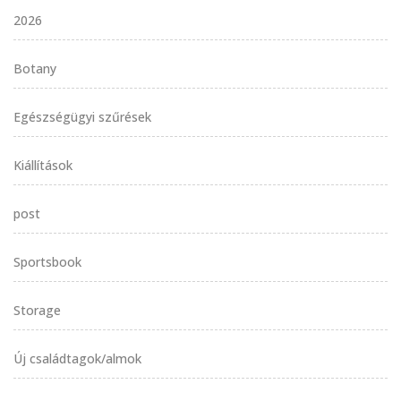
2026
Botany
Egészségügyi szűrések
Kiállítások
post
Sportsbook
Storage
Új családtagok/almok