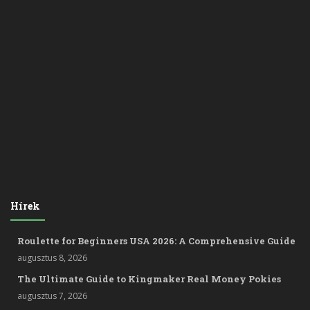
Hírek
Roulette for Beginners USA 2026: A Comprehensive Guide
augusztus 8, 2026
The Ultimate Guide to Kingmaker Real Money Pokies
augusztus 7, 2026