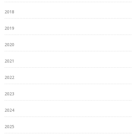
2018
2019
2020
2021
2022
2023
2024
2025