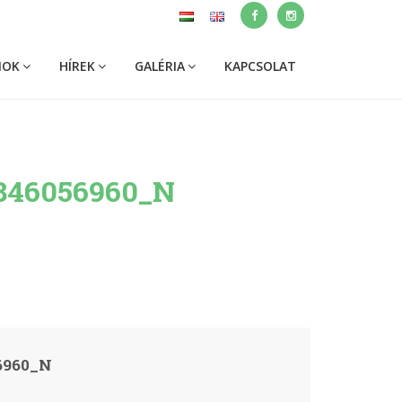
MOK
HÍREK
GALÉRIA
KAPCSOLAT
846056960_N
6960_N