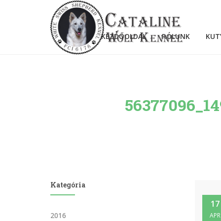
KEZDŐOLDAL
RÓLUNK
KUT
56377096_1
Kategória
17
2016
APR