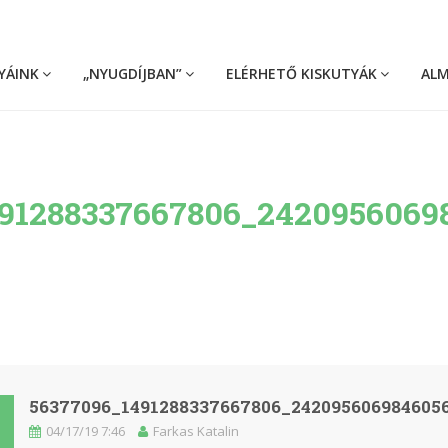
YÁINK
„NYUGDÍJBAN”
ELÉRHETŐ KISKUTYÁK
AL
491288337667806_2420956069
56377096_1491288337667806_242095606984605
04/17/19 7:46
Farkas Katalin