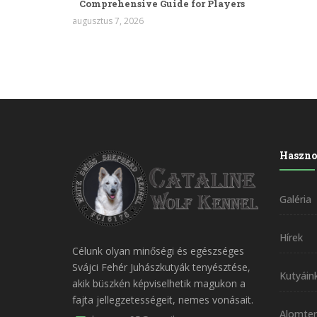
Comprehensive Guide for Players
augusztus 7, 2026
Haszno
Galéria
Hírek
Célunk olyan minőségi és egészséges
Svájci Fehér Juhászkutyák tenyésztése,
Kutyáin
akik büszkén képviselhetik magukon a
fajta jellegzetességeit, nemes vonásait.
Alomter