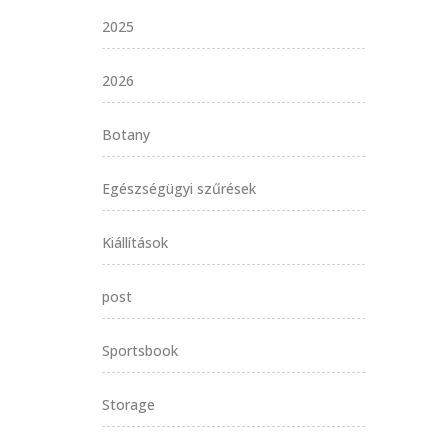
2025
2026
Botany
Egészségügyi szűrések
Kiállítások
post
Sportsbook
Storage