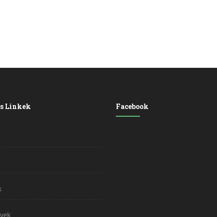
s Linkek
Facebook
k
vek