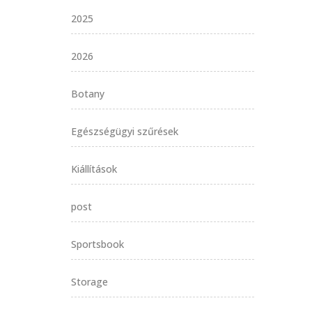
2025
2026
Botany
Egészségügyi szűrések
Kiállítások
post
Sportsbook
Storage