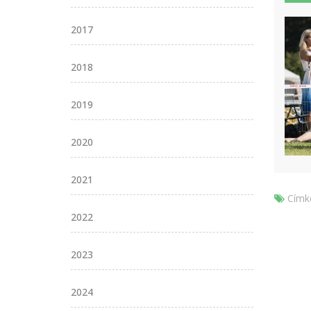
2017
2018
2019
2020
2021
Címk
2022
2023
2024