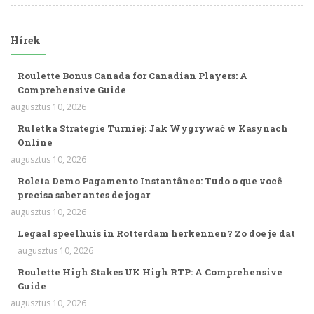
Hírek
Roulette Bonus Canada for Canadian Players: A
Comprehensive Guide
augusztus 10, 2026
Ruletka Strategie Turniej: Jak Wygrywać w Kasynach
Online
augusztus 10, 2026
Roleta Demo Pagamento Instantâneo: Tudo o que você
precisa saber antes de jogar
augusztus 10, 2026
Legaal speelhuis in Rotterdam herkennen? Zo doe je dat
augusztus 10, 2026
Roulette High Stakes UK High RTP: A Comprehensive
Guide
augusztus 10, 2026