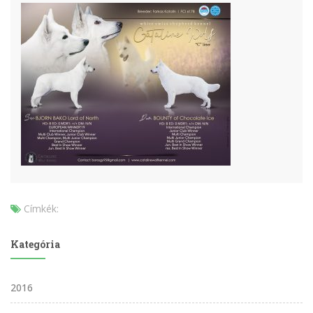
Címkék:
Kategória
2016