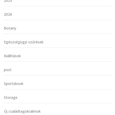
2025
2026
Botany
Egészségügyi szűrések
Kiállítások
post
Sportsbook
Storage
Új családtagok/almok