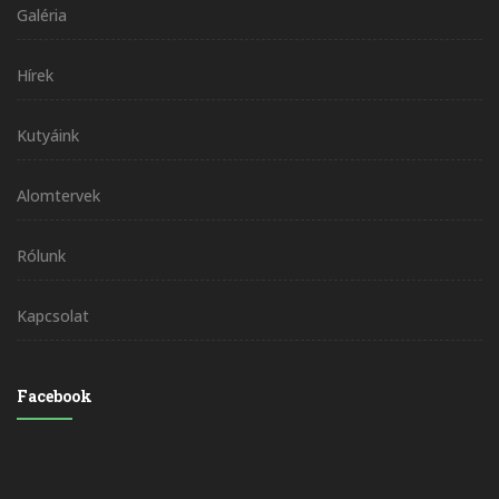
Galéria
Hírek
Kutyáink
Alomtervek
Rólunk
Kapcsolat
Facebook