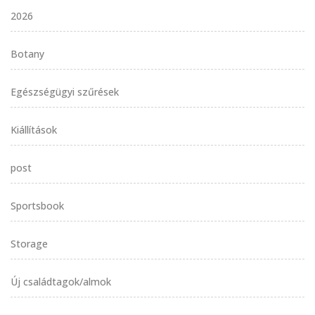
2026
Botany
Egészségügyi szűrések
Kiállítások
post
Sportsbook
Storage
Új családtagok/almok