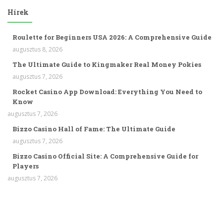
Hírek
Roulette for Beginners USA 2026: A Comprehensive Guide
augusztus 8, 2026
The Ultimate Guide to Kingmaker Real Money Pokies
augusztus 7, 2026
Rocket Casino App Download: Everything You Need to
Know
augusztus 7, 2026
Bizzo Casino Hall of Fame: The Ultimate Guide
augusztus 7, 2026
Bizzo Casino Official Site: A Comprehensive Guide for
Players
augusztus 7, 2026