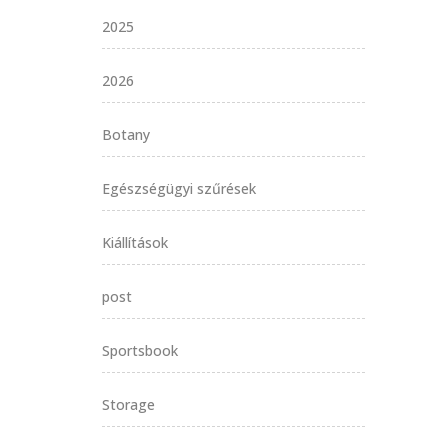
2025
2026
Botany
Egészségügyi szűrések
Kiállítások
post
Sportsbook
Storage