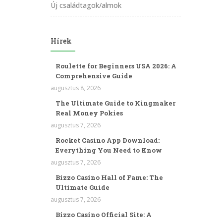
Új családtagok/almok
Hírek
Roulette for Beginners USA 2026: A
Comprehensive Guide
augusztus 8, 2026
The Ultimate Guide to Kingmaker
Real Money Pokies
augusztus 7, 2026
Rocket Casino App Download:
Everything You Need to Know
augusztus 7, 2026
Bizzo Casino Hall of Fame: The
Ultimate Guide
augusztus 7, 2026
Bizzo Casino Official Site: A