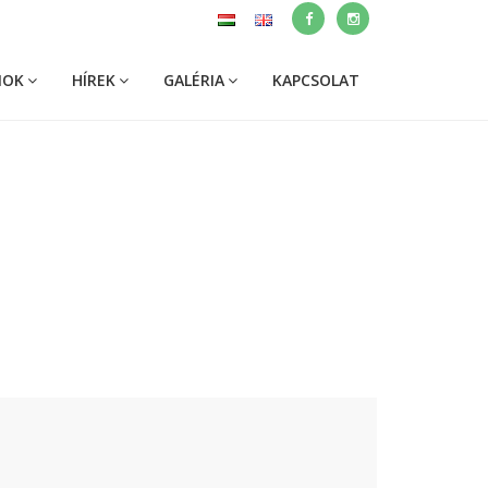
MOK
HÍREK
GALÉRIA
KAPCSOLAT