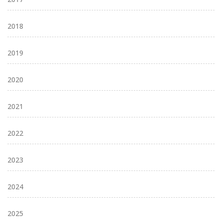
2018
2019
2020
2021
2022
2023
2024
2025