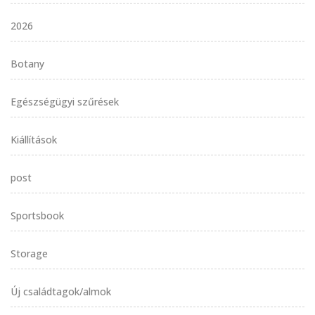
2026
Botany
Egészségügyi szűrések
Kiállítások
post
Sportsbook
Storage
Új családtagok/almok