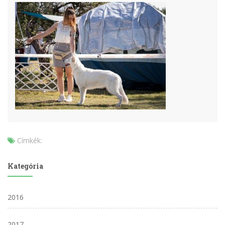
Címkék:
Kategória
2016
2017