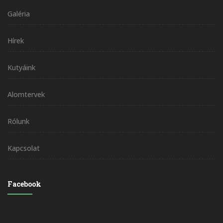
Galéria
Hírek
Kutyáink
Alomtervek
Rólunk
Kapcsolat
Facebook