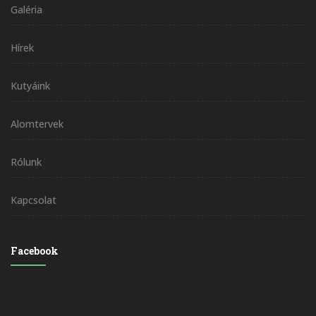
Galéria
Hírek
Kutyáink
Alomtervek
Rólunk
Kapcsolat
Facebook