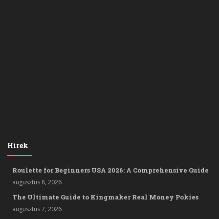
Hírek
Roulette for Beginners USA 2026: A Comprehensive Guide
augusztus 8, 2026
The Ultimate Guide to Kingmaker Real Money Pokies
augusztus 7, 2026