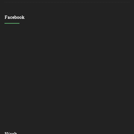
Facebook
Hírek