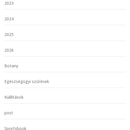
2023
2024
2025
2026
Botany
Egészségügyi szűrések
Kiállítások
post
Sportsbook