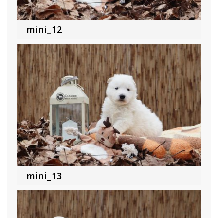
mini_12
mini_13