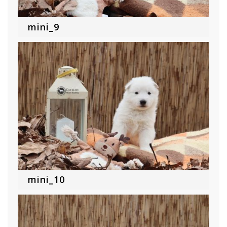
mini_9
mini_10