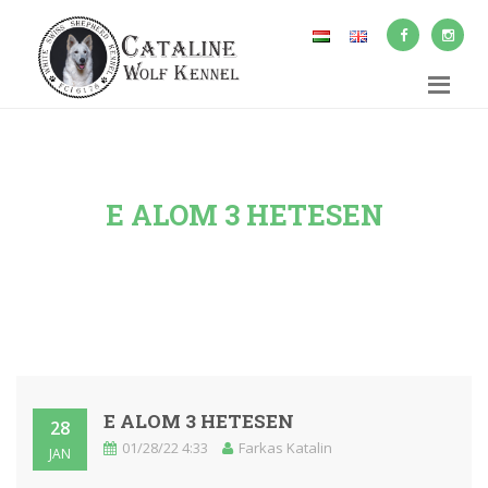
E ALOM 3 HETESEN
E ALOM 3 HETESEN
28
01/28/22 4:33
Farkas Katalin
JAN