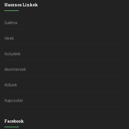
Hasznos Linkek
Galéria
Hírek
Kutyáink
Alomtervek
Rólunk
Kapcsolat
Facebook