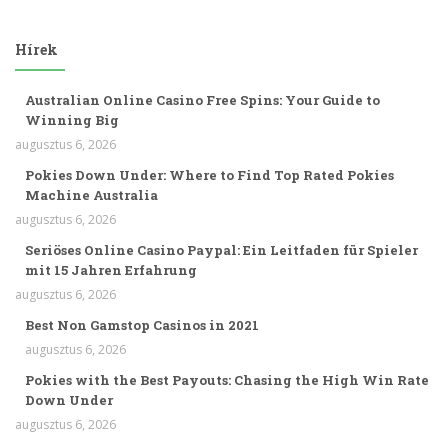
Hírek
Australian Online Casino Free Spins: Your Guide to
Winning Big
augusztus 6, 2026
Pokies Down Under: Where to Find Top Rated Pokies
Machine Australia
augusztus 6, 2026
Seriöses Online Casino Paypal: Ein Leitfaden für Spieler
mit 15 Jahren Erfahrung
augusztus 6, 2026
Best Non Gamstop Casinos in 2021
augusztus 6, 2026
Pokies with the Best Payouts: Chasing the High Win Rate
Down Under
augusztus 6, 2026