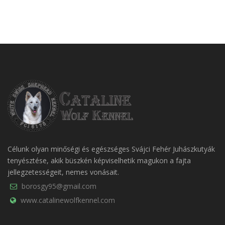
Célunk olyan minőségi és egészséges Svájci Fehér Juhászkutyák
tenyésztése, akik büszkén képviselhetik magukon a fajta
jellegzetességeit, nemes vonásait.
borosgy95@gmail.com
www.catalinewolfkennel.com