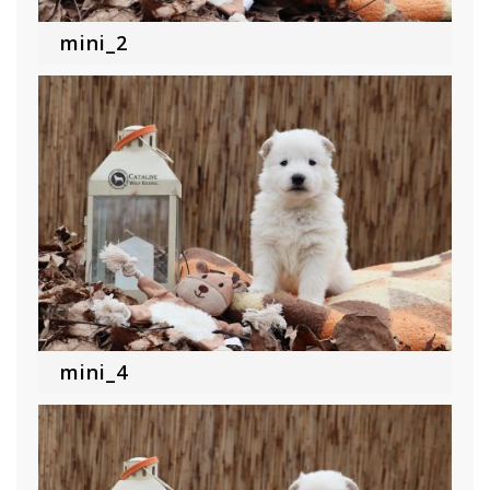
mini_2
mini_4