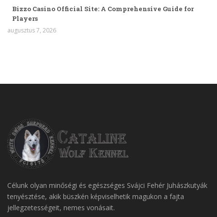
Bizzo Casino Official Site: A Comprehensive Guide for
Players
augusztus 7, 2026
Célunk olyan minőségi és egészséges Svájci Fehér Juhászkutyák
tenyésztése, akik büszkén képviselhetik magukon a fajta
jellegzetességeit, nemes vonásait.