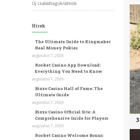
Új családtagok/almok
Hírek
The Ultimate Guide to Kingmaker
Real Money Pokies
augusztus 7, 2026
Rocket Casino App Download:
Everything You Need to Know
augusztus 7, 2026
Bizzo Casino Hall of Fame: The
Ultimate Guide
augusztus 7, 2026
Bizzo Casino Official Site: A
Comprehensive Guide for Players
3
augusztus 7, 2026
Rocket Casino Welcome Bonus: