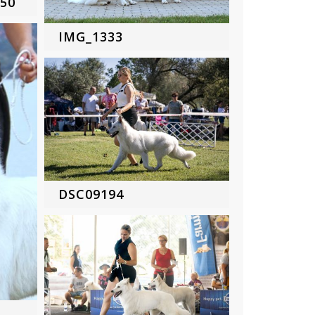
50
IMG_1333
DSC09194