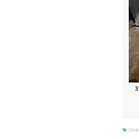
3
Címk