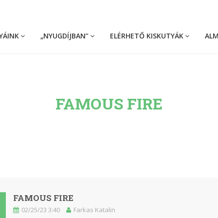
YÁINK
„NYUGDÍJBAN”
ELÉRHETŐ KISKUTYÁK
AL
FAMOUS FIRE
FAMOUS FIRE
02/25/23 3:40
Farkas Katalin