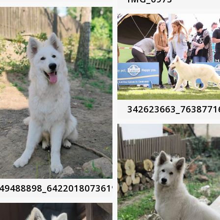
342623663_7638771
49488898_642201807361930_7649957244497020