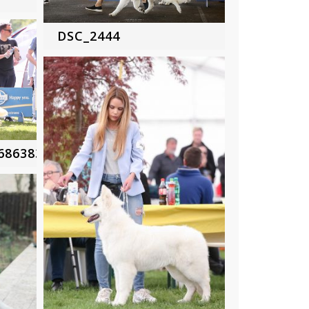
DSC_2444
68638314_4440077679097563463_n
524_n