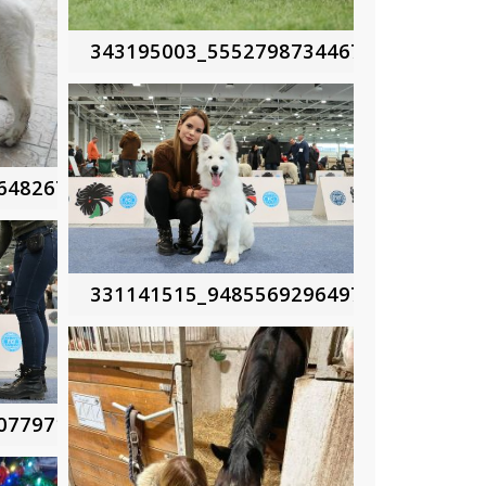
343195003_555279873446737_5479558
64826758_307479181681732938_n
331141515_948556929649730_7132113
934_n
07797120_965325132448770483_n