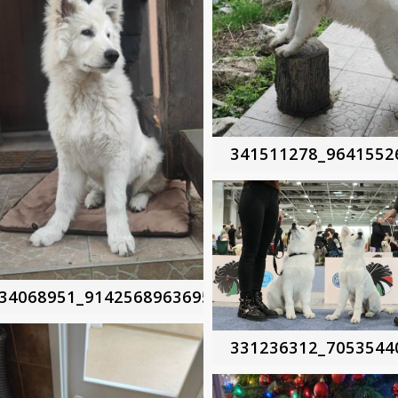
341511278_9641552
34068951_914256896369509_9027758644763356
331236312_7053544