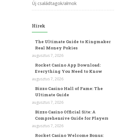
Új családtagok/almok
Hírek
The Ultimate Guide to Kingmaker
Real Money Pokies
augusztus 7, 2026
Rocket Casino App Download:
Everything You Need to Know
augusztus 7, 2026
Bizzo Casino Hall of Fame: The
Ultimate Guide
augusztus 7, 2026
Bizzo Casino Official Site: A
Comprehensive Guide for Players
augusztus 7, 2026
Rocket Casino Welcome Bonus: