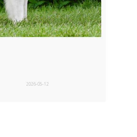
2026-05-12