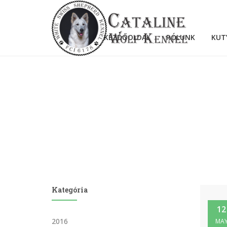
KEZDŐOLDAL
RÓLUNK
KUT
Kategória
12
2016
MA