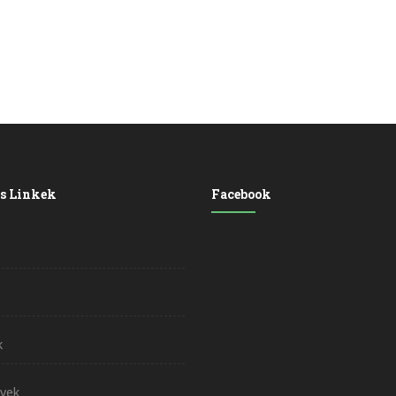
s Linkek
Facebook
k
vek