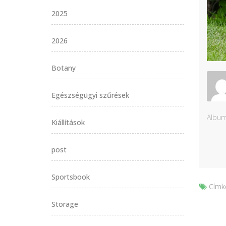
2025
2026
Botany
Egészségügyi szűrések
Album
Kiállítások
post
Sportsbook
Címk
Storage