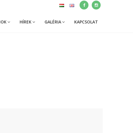
MOK
HÍREK
GALÉRIA
KAPCSOLAT