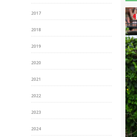
2017
2018
2019
2020
2021
2022
2023
2024