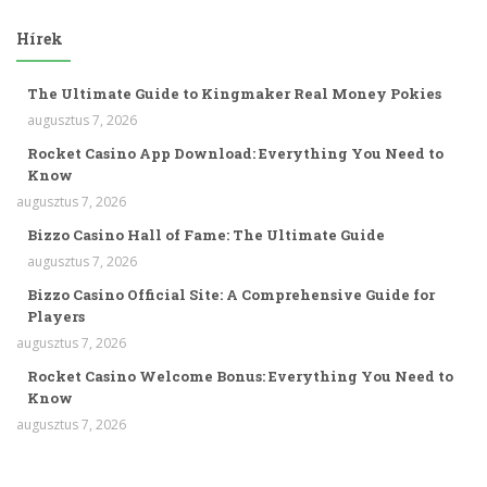
Hírek
The Ultimate Guide to Kingmaker Real Money Pokies
augusztus 7, 2026
Rocket Casino App Download: Everything You Need to
Know
augusztus 7, 2026
Bizzo Casino Hall of Fame: The Ultimate Guide
augusztus 7, 2026
Bizzo Casino Official Site: A Comprehensive Guide for
Players
augusztus 7, 2026
Rocket Casino Welcome Bonus: Everything You Need to
Know
augusztus 7, 2026