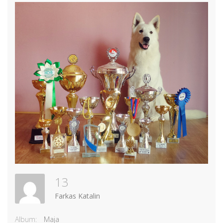
13
Farkas Katalin
Album:
Maja