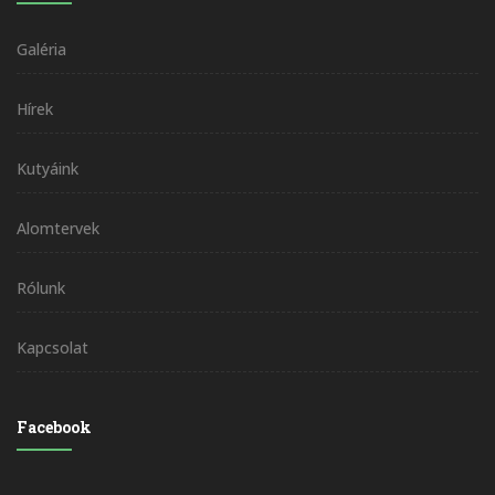
Galéria
Hírek
Kutyáink
Alomtervek
Rólunk
Kapcsolat
Facebook