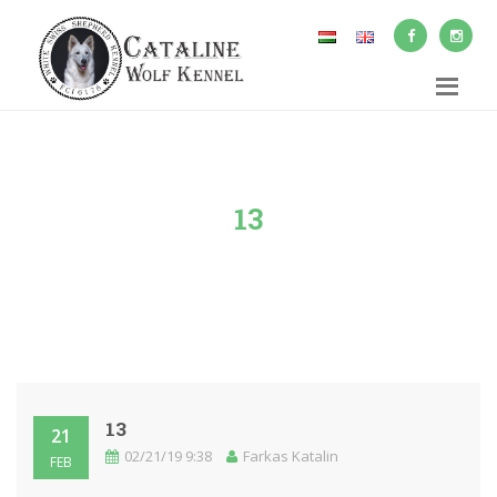
13
13
21
02/21/19 9:38
Farkas Katalin
FEB