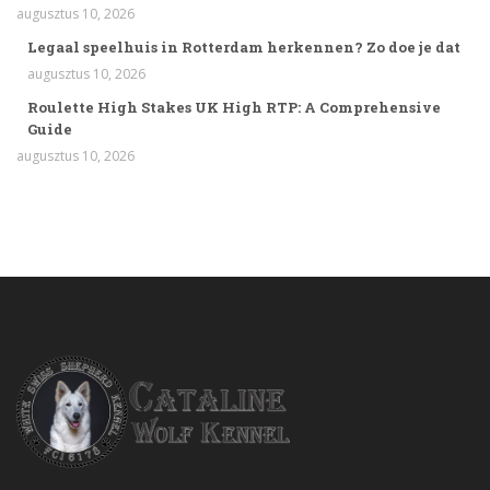
augusztus 10, 2026
Legaal speelhuis in Rotterdam herkennen? Zo doe je dat
augusztus 10, 2026
Roulette High Stakes UK High RTP: A Comprehensive
Guide
augusztus 10, 2026