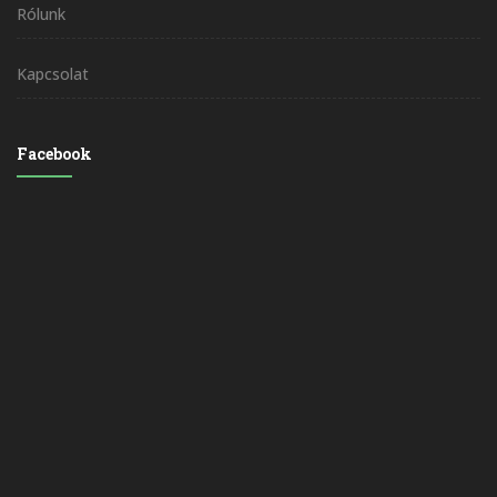
Rólunk
Kapcsolat
Facebook