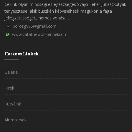
Célunk olyan minőségi és egészséges Svájci Fehér Juhászkutyák
tenyésztése, akik büszkén képviselhetik magukon a fajta
jellegzetességeit, nemes vonásait.
borosgy95@gmail.com
www.catalinewolfkennel.com
Hasznos Linkek
Galéria
Hírek
Kutyáink
Alomtervek