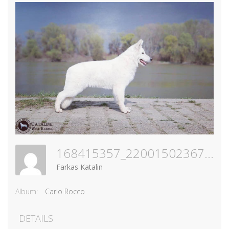
168415357_2200150236781609_860009310266486135_n
Farkas Katalin
Album:
Carlo Rocco
DETAILS