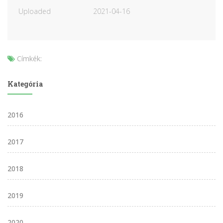
Uploaded
2021-04-16
Címkék:
Kategória
2016
2017
2018
2019
2020