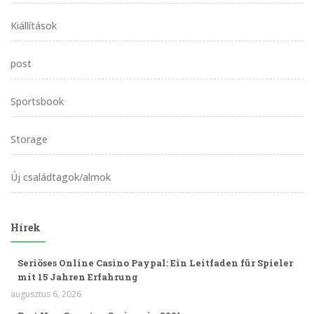
Kiállítások
post
Sportsbook
Storage
Új családtagok/almok
Hírek
Seriöses Online Casino Paypal: Ein Leitfaden für Spieler
mit 15 Jahren Erfahrung
augusztus 6, 2026