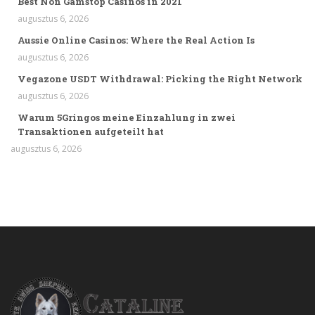
Best Non Gamstop Casinos in 2021
augusztus 6, 2026
Aussie Online Casinos: Where the Real Action Is
augusztus 6, 2026
Vegazone USDT Withdrawal: Picking the Right Network
augusztus 6, 2026
Warum 5Gringos meine Einzahlung in zwei
Transaktionen aufgeteilt hat
augusztus 6, 2026