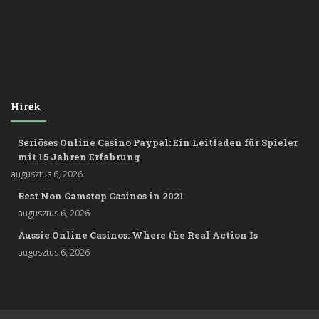
Hírek
Seriöses Online Casino Paypal: Ein Leitfaden für Spieler
mit 15 Jahren Erfahrung
augusztus 6, 2026
Best Non Gamstop Casinos in 2021
augusztus 6, 2026
Aussie Online Casinos: Where the Real Action Is
augusztus 6, 2026