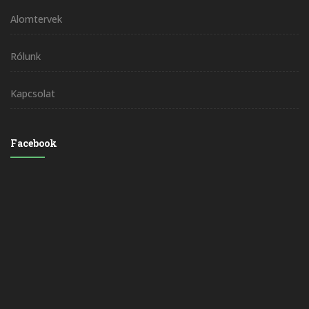
Alomtervek
Rólunk
Kapcsolat
Facebook