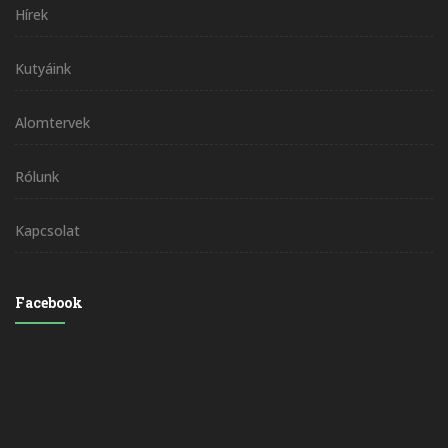
Hírek
Kutyáink
Alomtervek
Rólunk
Kapcsolat
Facebook