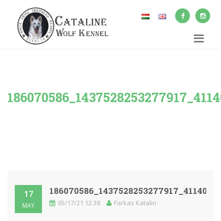
186070586_1437528253277917_411
186070586_1437528253277917_4114054
17
05/17/21 12:38
Farkas Katalin
MAY