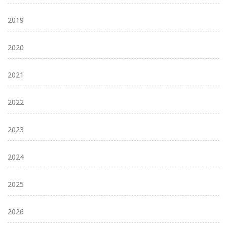
2019
2020
2021
2022
2023
2024
2025
2026