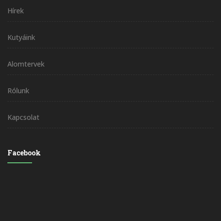
Hírek
Kutyáink
Alomtervek
Rólunk
Kapcsolat
Facebook