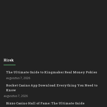
Hírek
The Ultimate Guide to Kingmaker Real Money Pokies
augusztus 7, 2026
Rocket Casino App Download: Everything You Need to
Know
augusztus 7, 2026
Bizzo Casino Hall of Fame: The Ultimate Guide