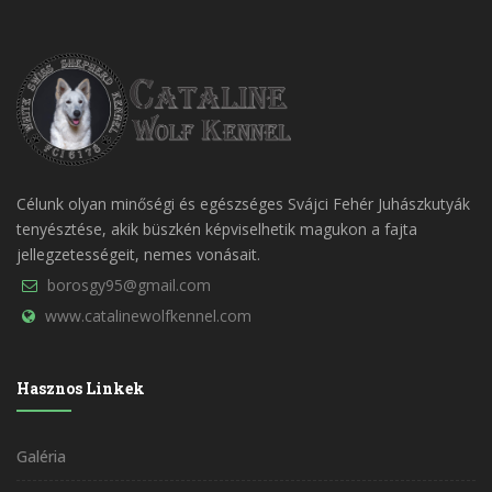
Célunk olyan minőségi és egészséges Svájci Fehér Juhászkutyák
tenyésztése, akik büszkén képviselhetik magukon a fajta
jellegzetességeit, nemes vonásait.
borosgy95@gmail.com
www.catalinewolfkennel.com
Hasznos Linkek
Galéria