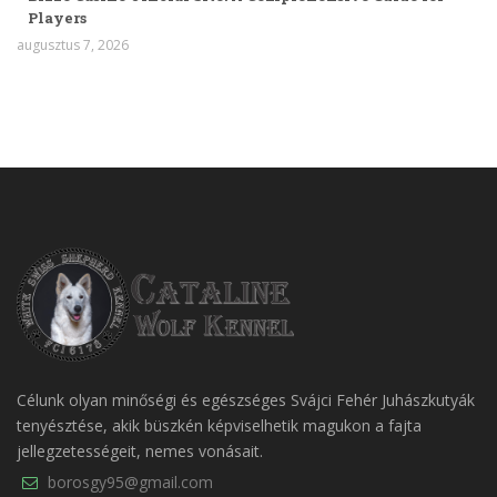
Players
augusztus 7, 2026
Célunk olyan minőségi és egészséges Svájci Fehér Juhászkutyák
tenyésztése, akik büszkén képviselhetik magukon a fajta
jellegzetességeit, nemes vonásait.
borosgy95@gmail.com