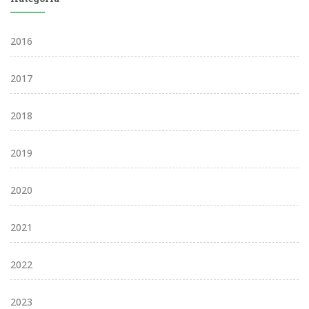
2016
2017
2018
2019
2020
2021
2022
2023