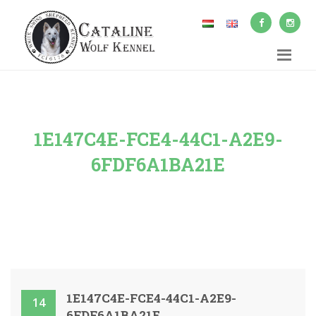
1E147C4E-FCE4-44C1-A2E9-
6FDF6A1BA21E
1E147C4E-FCE4-44C1-A2E9-
14
6FDF6A1BA21E