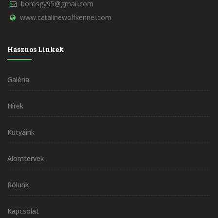
borosgy95@gmail.com
www.catalinewolfkennel.com
Hasznos Linkek
Galéria
Hírek
Kutyáink
Alomtervek
Rólunk
Kapcsolat