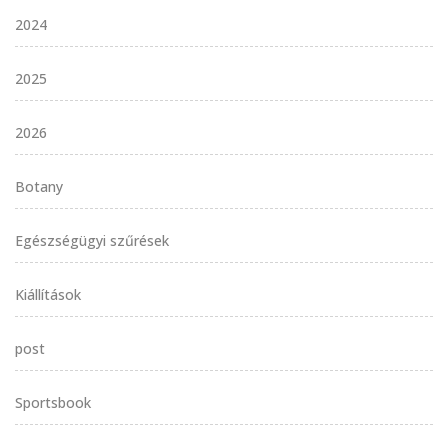
2024
2025
2026
Botany
Egészségügyi szűrések
Kiállítások
post
Sportsbook