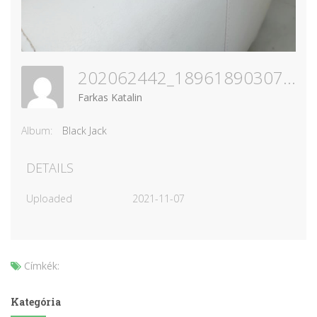
202062442_189618903078550_2673219812273435453_n
Farkas Katalin
Album:
Black Jack
DETAILS
Uploaded
2021-11-07
Címkék:
Kategória