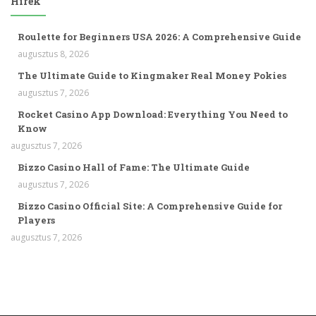
Hírek
Roulette for Beginners USA 2026: A Comprehensive Guide
augusztus 8, 2026
The Ultimate Guide to Kingmaker Real Money Pokies
augusztus 7, 2026
Rocket Casino App Download: Everything You Need to
Know
augusztus 7, 2026
Bizzo Casino Hall of Fame: The Ultimate Guide
augusztus 7, 2026
Bizzo Casino Official Site: A Comprehensive Guide for
Players
augusztus 7, 2026