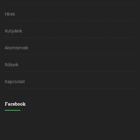
Hírek
Kutyáink
Alomtervek
Rólunk
Kapcsolat
Facebook