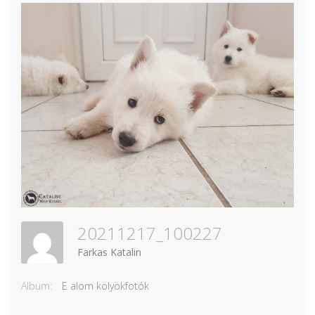
20211217_100227
Farkas Katalin
Album:
E alom kölyökfotók