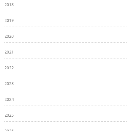
2018
2019
2020
2021
2022
2023
2024
2025
2026