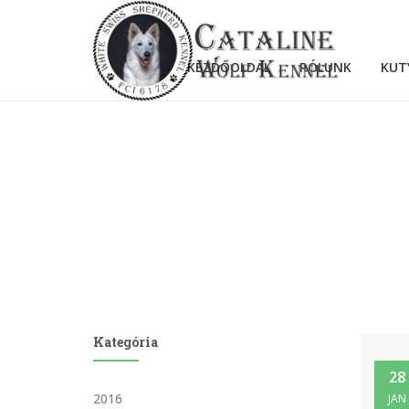
KEZDŐOLDAL
RÓLUNK
KUT
Kategória
28
2016
JAN