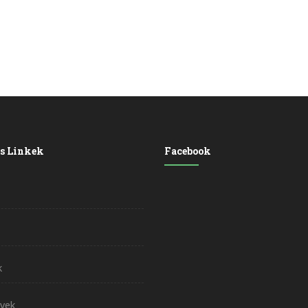
s Linkek
Facebook
k
vek