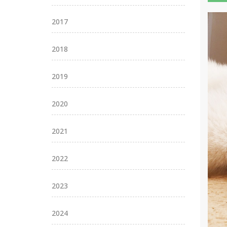
2017
2018
2019
2020
2021
2022
2023
2024