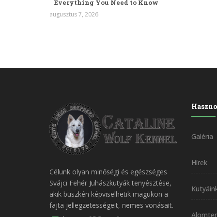
Everything You Need to Know
augusztus 7, 2026
Haszno
Galéria
Hírek
Célunk olyan minőségi és egészséges
Svájci Fehér Juhászkutyák tenyésztése,
Kutyáin
akik büszkén képviselhetik magukon a
fajta jellegzetességeit, nemes vonásait.
Alomter