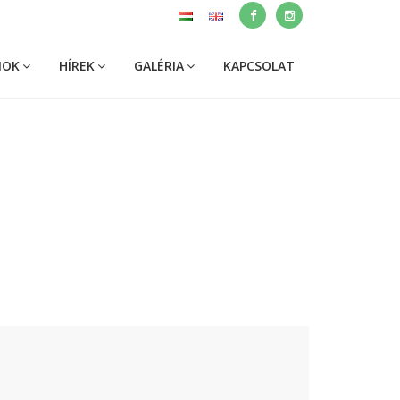
MOK
HÍREK
GALÉRIA
KAPCSOLAT