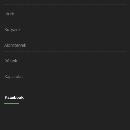
Hírek
Kutyáink
Alomtervek
Rólunk
Kapcsolat
Facebook