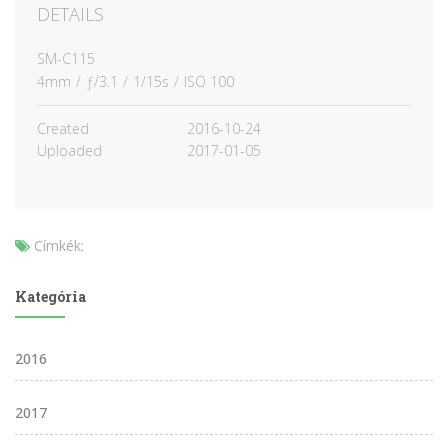
DETAILS
SM-C115
4mm
/
ƒ/3.1
/
1/15s
/
ISO 100
Created
2016-10-24
Uploaded
2017-01-05
Címkék:
Kategória
2016
2017