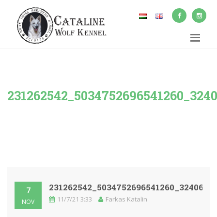
231262542_5034752696541260_324
231262542_5034752696541260_3240697
7
11/7/21 3:33
Farkas Katalin
NOV