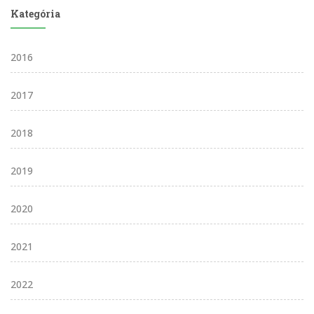
Kategória
2016
2017
2018
2019
2020
2021
2022