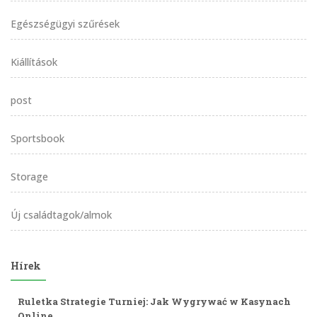
Egészségügyi szűrések
Kiállítások
post
Sportsbook
Storage
Új családtagok/almok
Hírek
Ruletka Strategie Turniej: Jak Wygrywać w Kasynach
Online