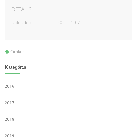
DETAILS
Uploaded
2021-11-07
Címkék:
Kategória
2016
2017
2018
2019