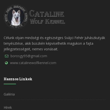
Célunk olyan minőségi és egészséges Svájci Fehér Juhászkutyák
tenyésztése, akik büszkén képviselhetik magukon a fajta
jellegzetességeit, nemes vonásait.
borosgy95@gmail.com
www.catalinewolfkennel.com
Hasznos Linkek
Galéria
Hírek