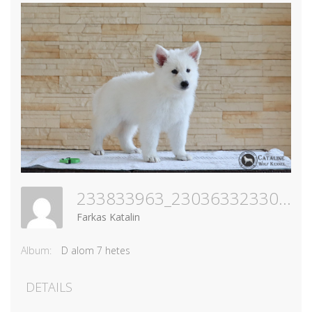
233833963_2303633233099975_8365362061136570252_n
Farkas Katalin
Album:
D alom 7 hetes
DETAILS