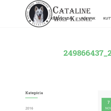
KEZDŐOLDAL
RÓLUNK
KUT
249866437_
Kategória
7
2016
NO