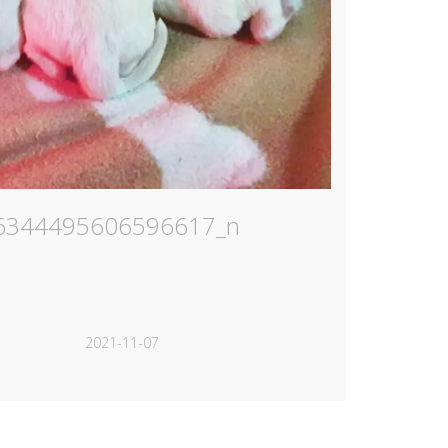
6344495606596617_n
2021-11-07