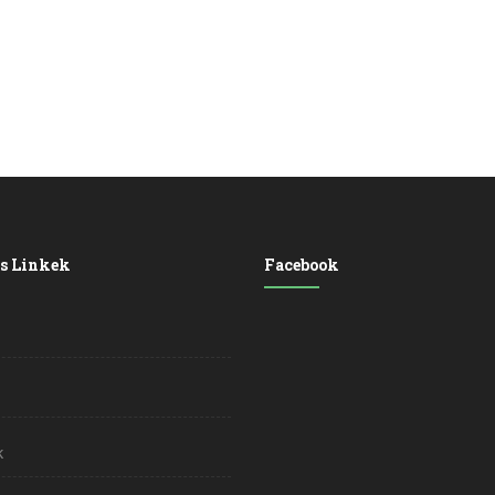
s Linkek
Facebook
k