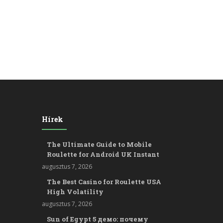
Hírek
The Ultimate Guide to Mobile
Roulette for Android UK Instant
augusztus 7, 2026
The Best Casino for Roulette USA
High Volatility
augusztus 7, 2026
Sun of Egypt 5 демо: почему