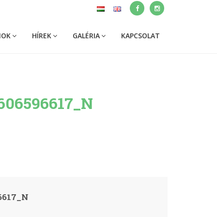
MOK
HÍREK
GALÉRIA
KAPCSOLAT
606596617_N
6617_N