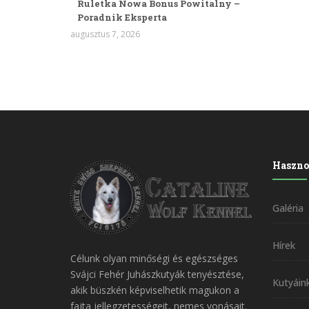
Ruletka Nowa Bonus Powitalny –
Poradnik Eksperta
augusztus 7, 2026
Haszno
Galéria
Hírek
Célunk olyan minőségi és egészséges
Svájci Fehér Juhászkutyák tenyésztése,
Kutyáin
akik büszkén képviselhetik magukon a
fajta jellegzetességeit, nemes vonásait.