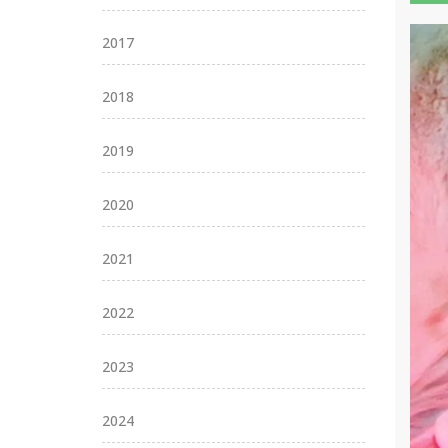
2017
2018
2019
2020
2021
2022
2023
2024