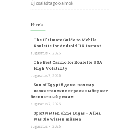
Új családtagok/almok
Hírek
The Ultimate Guide to Mobile
Roulette for Android UK Instant
augusztus 7, 2026
The Best Casino for Roulette USA
High Volatility
augusztus 7, 2026
Sun of Egypt 5 демо: почему
казахстанские игроки выбирают
бесплатный режим
augusztus 7, 2026
Sportwetten ohne Lugas – Alles,
was Sie wissen müssen
augusztus 7, 2026