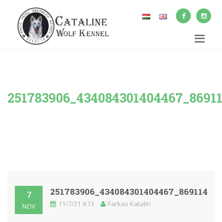
251783906_434084301404467_8691
251783906_434084301404467_86911411
7
11/7/21 4:13
Farkas Katalin
NOV