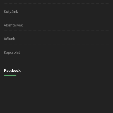
Kutyáink
Alomtervek
Rólunk
Kapcsolat
Facebook