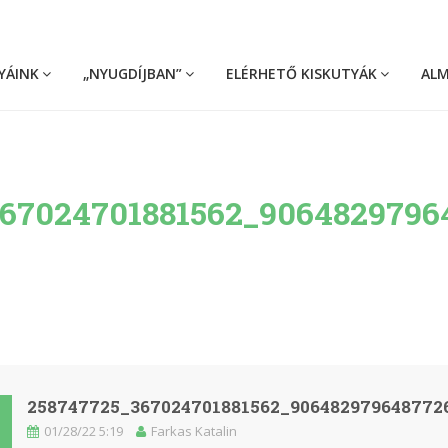
YÁINK
„NYUGDÍJBAN”
ELÉRHETŐ KISKUTYÁK
AL
367024701881562_9064829796
258747725_367024701881562_906482979648772
01/28/22 5:19
Farkas Katalin