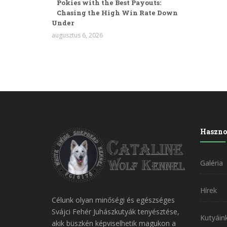
Pokies with the Best Payouts:
Chasing the High Win Rate Down
Under
augusztus 6, 2026
Haszno
Galéria
Hírek
Célunk olyan minőségi és egészséges
Svájci Fehér Juhászkutyák tenyésztése,
Kutyáin
akik büszkén képviselhetik magukon a