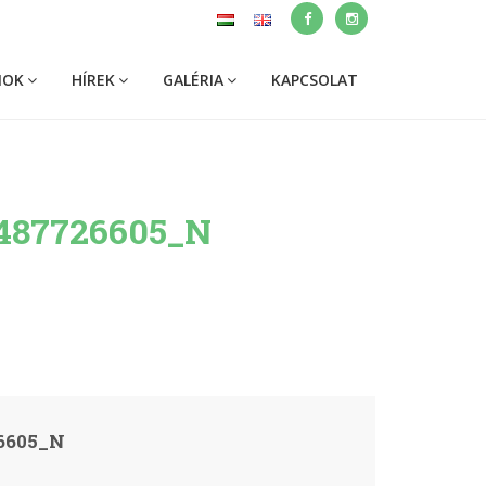
MOK
HÍREK
GALÉRIA
KAPCSOLAT
487726605_N
6605_N