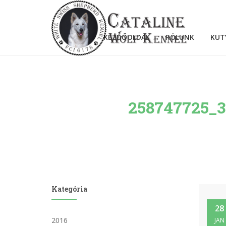
KEZDŐOLDAL
RÓLUNK
KUT
258747725_
Kategória
28
2016
JAN