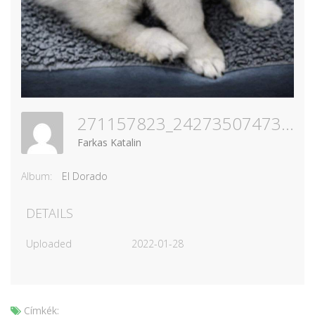
271157823_2427350747394889_2442517959842969673_n
Farkas Katalin
Album:
El Dorado
DETAILS
Uploaded
2022-01-28
Címkék: