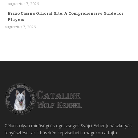
augusztus 7, 2026
Bizzo Casino Official Site: A Comprehensive Guide for
Players
augusztus 7, 2026
Célunk olyan minőségi és egészséges Svájci Fehér Juhászkutyák
tenyésztése, akik büszkén képviselhetik magukon a fajta