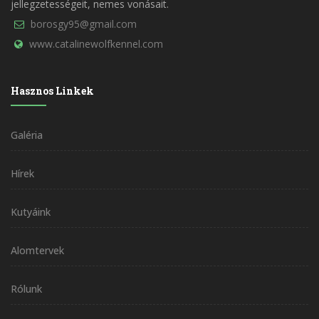
jellegzetességeit, nemes vonásait.
borosgy95@gmail.com
www.catalinewolfkennel.com
Hasznos Linkek
Galéria
Hírek
Kutyáink
Alomtervek
Rólunk