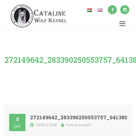
272149642_283390250553757_6413
272149642_283390250553757_64138067
8
10/8/22 8:06
Farkas Katalin
OKT