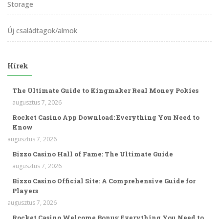
Storage
Új családtagok/almok
Hírek
The Ultimate Guide to Kingmaker Real Money Pokies
augusztus 7, 2026
Rocket Casino App Download: Everything You Need to
Know
augusztus 7, 2026
Bizzo Casino Hall of Fame: The Ultimate Guide
augusztus 7, 2026
Bizzo Casino Official Site: A Comprehensive Guide for
Players
augusztus 7, 2026
Rocket Casino Welcome Bonus: Everything You Need to