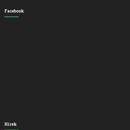
Facebook
Hírek