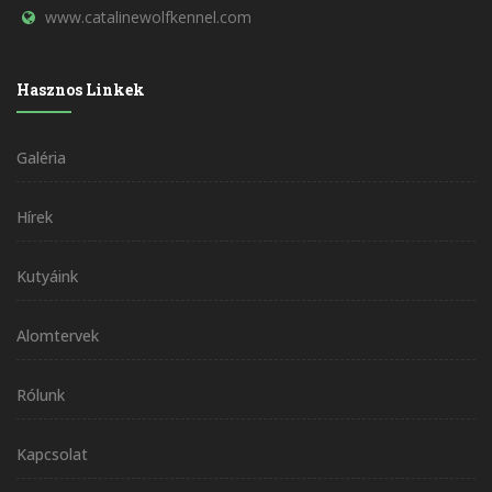
www.catalinewolfkennel.com
Hasznos Linkek
Galéria
Hírek
Kutyáink
Alomtervek
Rólunk
Kapcsolat