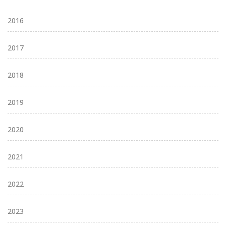
2016
2017
2018
2019
2020
2021
2022
2023