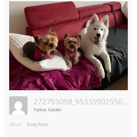
272793098_953359025569189_1423083662196402346_n
Farkas Katalin
Album:
Emily Rose