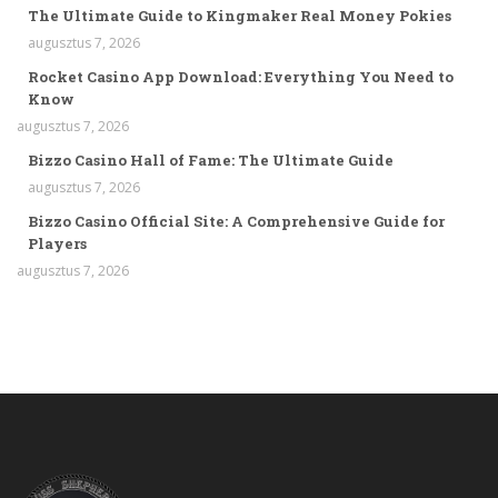
The Ultimate Guide to Kingmaker Real Money Pokies
augusztus 7, 2026
Rocket Casino App Download: Everything You Need to
Know
augusztus 7, 2026
Bizzo Casino Hall of Fame: The Ultimate Guide
augusztus 7, 2026
Bizzo Casino Official Site: A Comprehensive Guide for
Players
augusztus 7, 2026