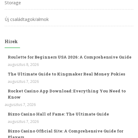
Storage
Új családtagok/almok
Hírek
Roulette for Beginners USA 2026: A Comprehensive Guide
augusztus 8, 2026
The Ultimate Guide to Kingmaker Real Money Pokies
augusztus 7, 2026
Rocket Casino App Download: Everything You Need to
Know
augusztus 7, 2026
Bizzo Casino Hall of Fame: The Ultimate Guide
augusztus 7, 2026
Bizzo Casino Official Site: A Comprehensive Guide for
Players