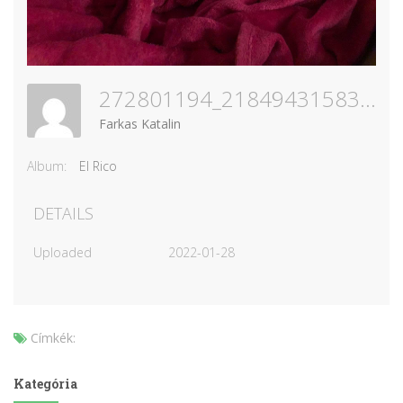
272801194_2184943158338722_4092970139664520781_n
Farkas Katalin
Album:
El Rico
DETAILS
Uploaded
2022-01-28
Címkék:
Kategória