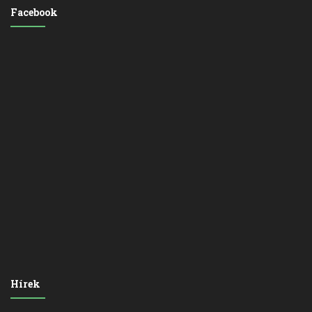
Facebook
Hírek